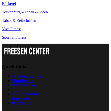
Bäckerei
Teckenburg – Tabak & Ideen
Tabak & Zeitschriften
Viva Fitness
Sport & Fitness
Quick Links
News & Angebote
Shopübersicht
Öffnungszeiten
Jobs
Cookie-Richtlinie
Impressum
Datenschutz