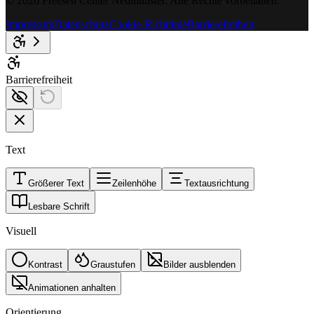
©
2026
Freesen Center Neumünster
. Alle Rechte vorbehalten.
Impressum
Datenschutz
Cookie-Richtlinie
Barrierefreiheit
Barrierefreiheit
Text
Größerer Text
Zeilenhöhe
Textausrichtung
Lesbare Schrift
Visuell
Kontrast
Graustufen
Bilder ausblenden
Animationen anhalten
Orientierung